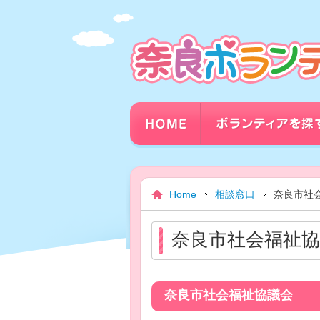
本
文
ま
で
ス
キ
ッ
プ
Home
相談窓口
奈良市社
奈良市社会福祉協
奈良市社会福祉協議会