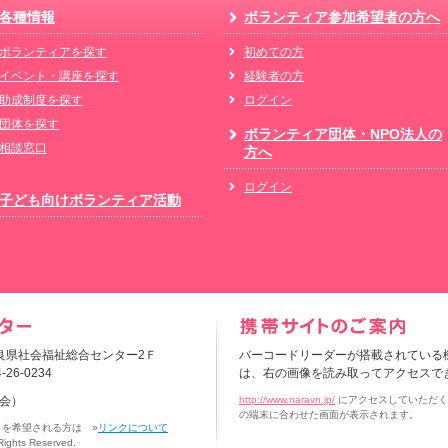
各種情報
ボランティア参加希望者の方へ
ボランティアを探す
初めての方
イベント・講座を探す
経験者の方
助成制度を探す
ログイン
団体を探す
ボランティア団体・NPO法人の
相談窓口
方へ
ログイン
子ども向けボランティア活動
 奈良県社会福祉総合センター2Ｆ
バーコードリーダーが搭載されている
-26-0234
は、右の画像を読み取ってアクセスで
会）
http://www.naravn.jp/
にアクセスしていただく
の端末に合わせた画面が表示されます。
クを希望される方は »
リンクについて
hts Reserved.