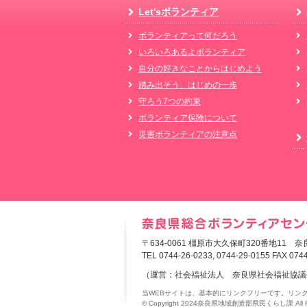
Let'sボランティア
ボランティアって何だろう
いろいろあるよボランティア
自分の好きなことからはじめよう
踏み出そう、はじめの一歩
守ろう7つの約束
ボランティア保険について
災害ボランティアの注意点
〒634-0061 橿原市大久保町320番地11
TEL 0744-26-0233, 0744-29-0155
FAX 0744
（運営：社会福祉法人 奈良県社会福祉協議
当WEBサイトは、基本的にリンクフリーです。リン
© Copyright 2024奈良県地域創造部県民くらし課 All Rig