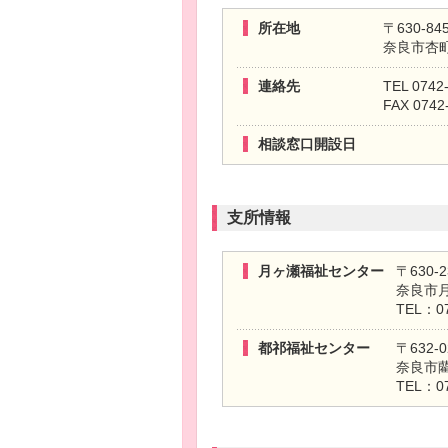
所在地
〒630-84
奈良市杏町
連絡先
TEL 0742
FAX 0742
相談窓口開設日
支所情報
月ヶ瀬福祉センター
〒630-2
奈良市月
TEL：07
都祁福祉センター
〒632-0
奈良市藺
TEL：07