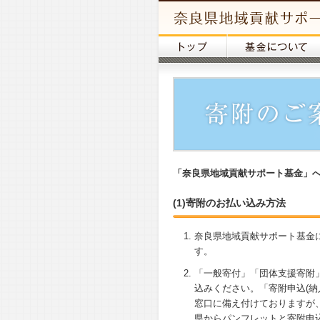
本
文
ま
で
ス
キ
ッ
プ
「奈良県地域貢献サポート基金」
(1)寄附のお払い込み方法
奈良県地域貢献サポート基金
す。
「一般寄付」「団体支援寄附
込みください。「寄附申込(
窓口に備え付けておりますが
県からパンフレットと寄附申込