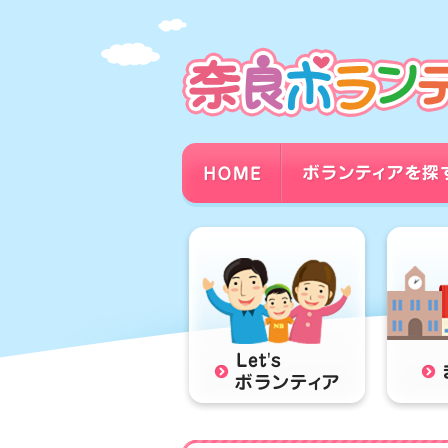
本
文
ま
で
ス
キ
ッ
プ