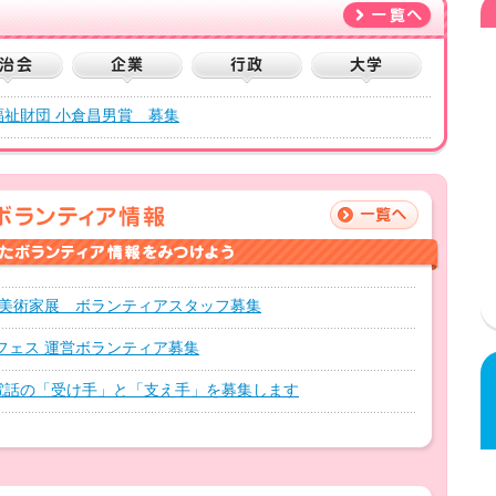
治会
企業
行政
大学
福祉財団 小倉昌男賞 募集
市美術家展 ボランティアスタッフ募集
フェス 運営ボランティア募集
電話の「受け手」と「支え手」を募集します