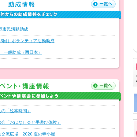
環境市民活動助成
第33回）ボランティア活動助成
期 一般助成（西日本）
んの「絵本時間」
の会「おはなし会と手遊び体験」
交流広場 2026 夏の寺小屋