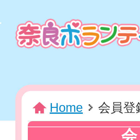
本
文
ま
で
ス
キ
ッ
プ
HOME
Home
会員登
新着情報
会