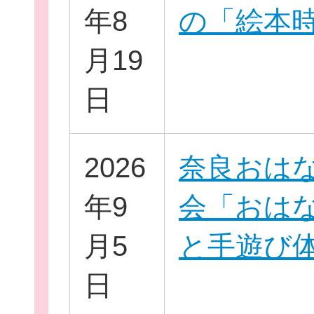
年8
の「絵本
月19
イベント・講座
日
2026
奈良おは
助成情報を探す
年9
会「おは
月5
と手遊び
団体を探す
日