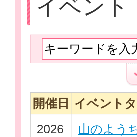
イベント
Let'sボラン
子ども向けボラ
開催日
イベントタ
ボランティアを
2026
山のよう