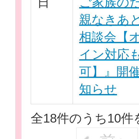
日
ご家族の
親なきあ
相談会【
イン対応
可】』開
知らせ
全18件のうち10件