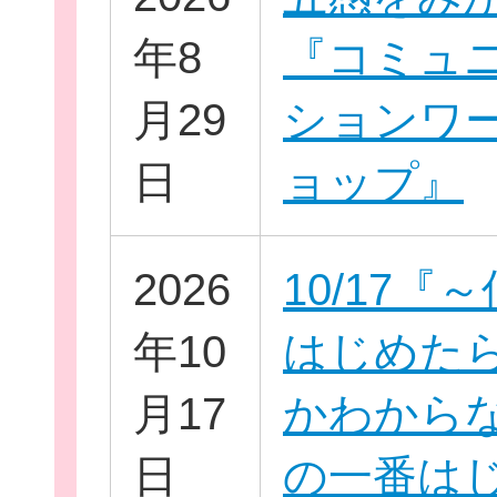
年8
『コミュ
月29
ションワ
日
ョップ』
団
ボランティア
2026
10/17『
企業・
年10
はじめた
月17
かわから
日
の一番は
ログイ