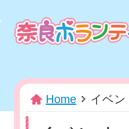
本
文
ま
で
ス
キ
ッ
プ
HOME
Home
イベン
新着情報