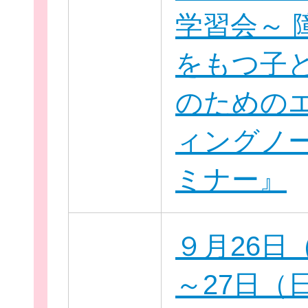
学習会～ 
をもつ子
のための
ィングノ
ミナー』
無料新規
９月26日
～27日（