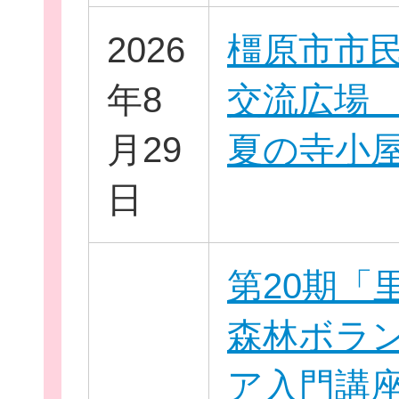
2026
橿原市市
お役立ち情報
年8
交流広場 2
月29
夏の寺小
日
相談窓口一覧
第20期「
森林ボラ
ア入門講座 