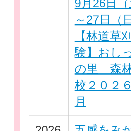
9月26日
～27日（
【林道草
新規登
験】おし
の里 森
校２０２
月
2026
五感をみ