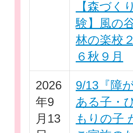
【森づく
験】風の
林の楽校
６秋９月
このサイトについて
2026
9/13『障
サイトマップ
年9
ある子・
月13
もりの子 