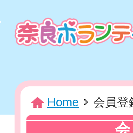
本
文
ま
で
ス
キ
ッ
プ
HOME
Home
会員登
新着情報
会