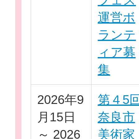
フェス
運営ボ
ランテ
新規登
ィア募
集
2026年9
第４5
月15日
奈良市
～ 2026
美術家