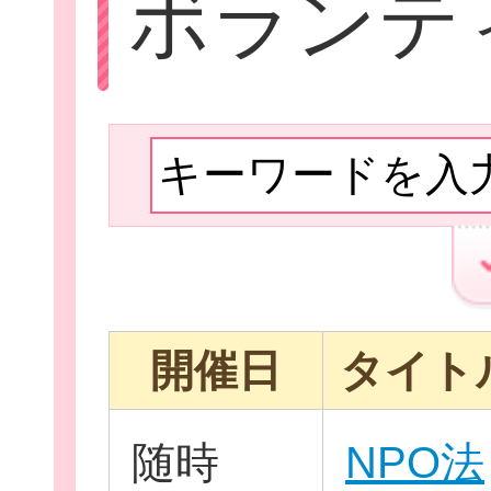
ボランテ
Let'sボラン
子ども向けボラ
開催日
タイト
ボランティアを
随時
NPO法