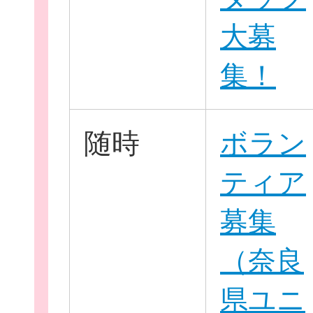
大募
集！
随時
ボラン
ティア
募集
（奈良
県ユニ