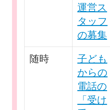
運営ス
タッフ
お役立ち情報
の募集
随時
子ども
相談窓口一覧
からの
電話の
「受け