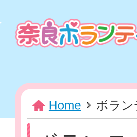
本
文
ま
で
ス
キ
ッ
プ
HOME
Home
ボラン
新着情報