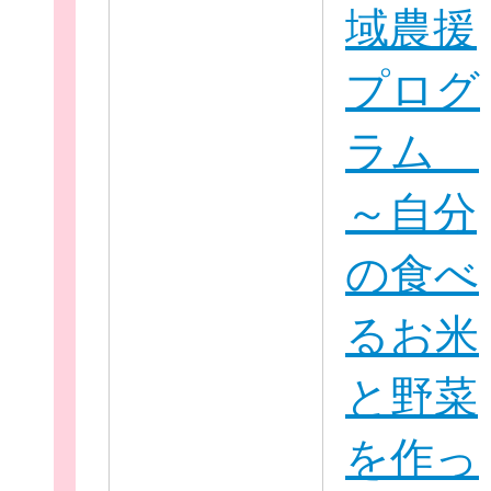
域農援
プログ
ラム
～自分
の食べ
無料新規
るお米
と野菜
を作っ