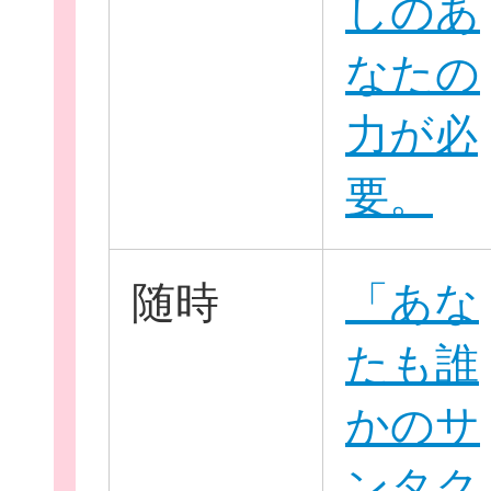
しのあ
なたの
力が必
要。
随時
「あな
たも誰
かのサ
ンタク