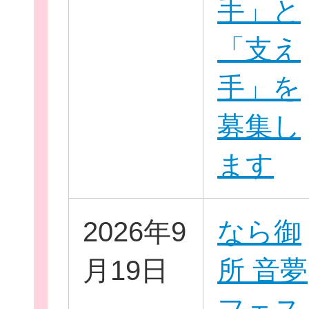
手」と
「支え
手」を
個
募集し
ます
ログイ
2026年9
なら御
月19日
所 音夢