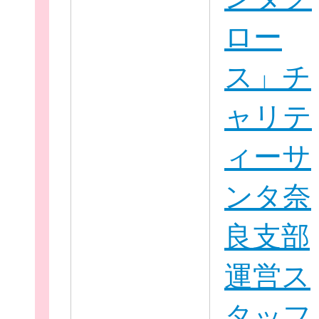
ロー
ス」チ
ャリテ
ィーサ
ンタ奈
良支部
運営ス
タッフ