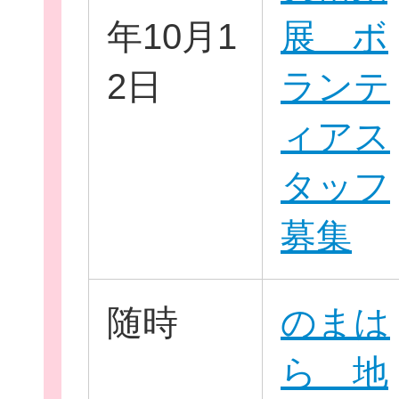
年10月1
展 ボ
2日
ランテ
ィアス
団
タッフ
ボランティア
募集
企業・
随時
のまは
ら 地
ログイ