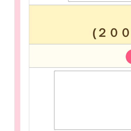
(２０
個
ログイ