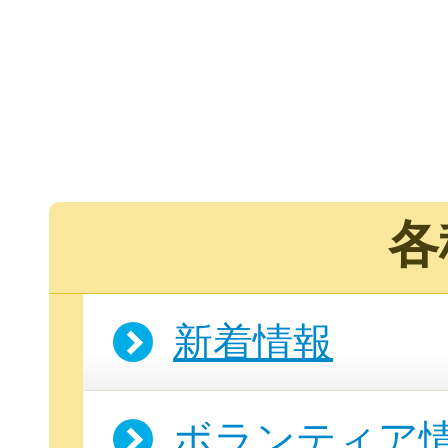
団
各
ボランティア
企業・
新着情報
ログイ
ボランティア