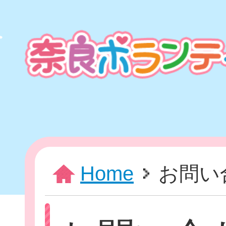
本
文
ま
で
ス
キ
ッ
プ
HOME
Home
お問い
新着情報