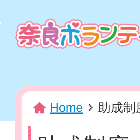
本
文
ま
で
ス
キ
ッ
プ
HOME
Home
助成制
新着情報