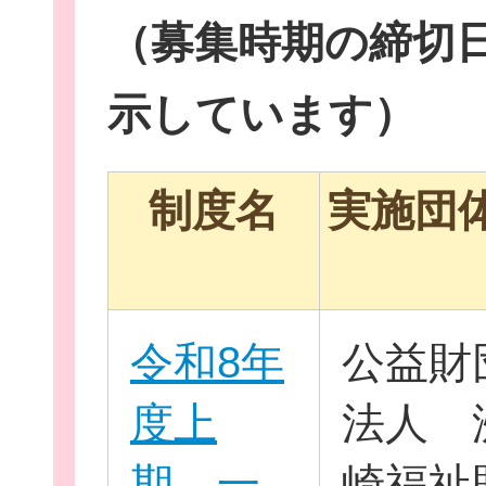
（募集時期の締切
示しています）
イベント・講座
制度名
実施団
助成情報を探す
令和8年
公益財
度上
法人 
団体を探す
期 一
崎福祉