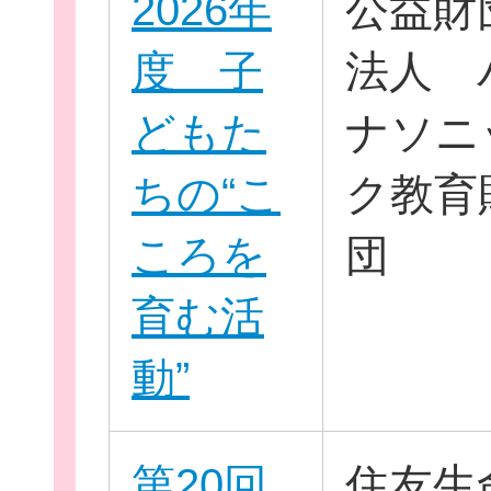
2026年
公益財
度 子
法人 
どもた
ナソニ
ちの“こ
ク教育
団
ころを
団
ボランティア
育む活
企業・
動”
ログイ
第20回
住友生