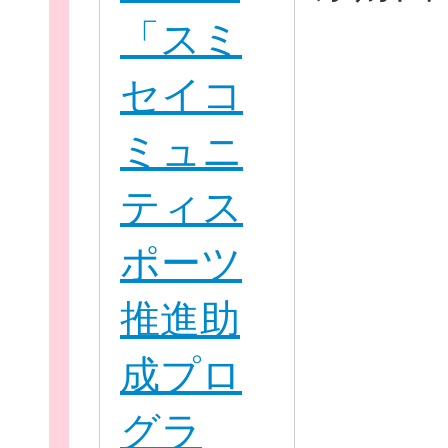
「スミ
セイコ
ミュニ
個
ティス
ポーツ
ログイ
推進助
成プロ
グラ