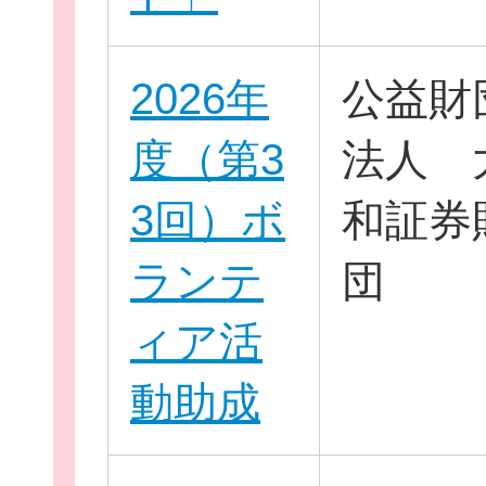
2026年
公益財
度（第3
法人 
3回）ボ
和証券
このサイトについて
ランテ
団
サイトマップ
ィア活
動助成