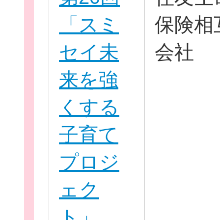
「スミ
保険相
セイ未
会社
来を強
くする
子育て
無料新規
プロジ
ェク
ト」