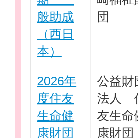
般助成
団
お役立ち情報
（西日
本）
相談窓口一覧
2026年
公益財
度住友
法人 
生命健
友生命
康財団
康財団