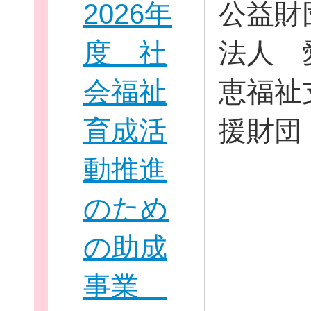
2026年
公益財
度 社
法人 
会福祉
恵福祉
育成活
援財団
動推進
のため
の助成
事業