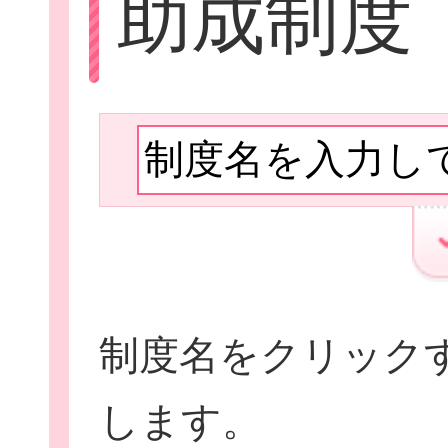
助成制度
Let'sボラン
子ども向けボラ
制度名をクリック
ボランティアを
します。