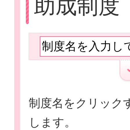
助成制度
Let'sボラン
子ども向けボラ
制度名をクリック
ボランティアを
します。