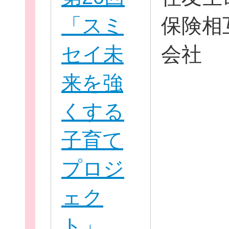
「スミ
保険相
セイ未
会社
来を強
くする
子育て
無料新規
プロジ
ェク
ト」