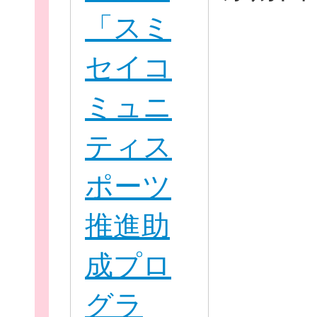
「スミ
セイコ
ミュニ
個
ティス
ポーツ
ログイ
推進助
成プロ
グラ