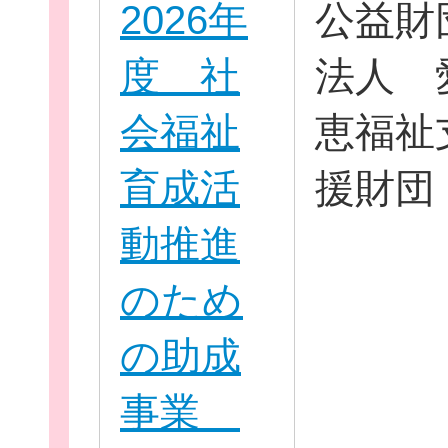
2026年
公益財
度 社
法人 
会福祉
恵福祉
育成活
援財団
動推進
のため
の助成
事業