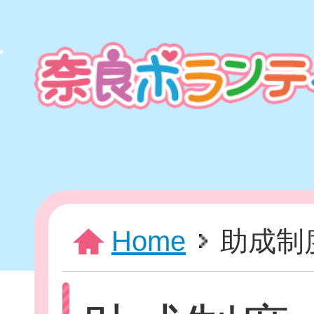
本
文
ま
で
ス
キ
ッ
プ
HOME
Home
助成制
新着情報