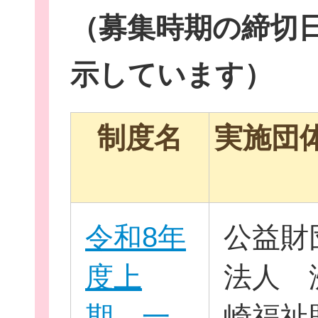
（募集時期の締切
示しています）
イベント・講座
制度名
実施団
助成情報を探す
令和8年
公益財
度上
法人 
団体を探す
期 一
崎福祉