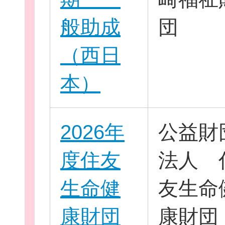
般助成
団
お役立ち情報
（西日
本）
相談窓口一覧
2026年
公益財
度住友
法人 
生命健
友生命
康財団
康財団