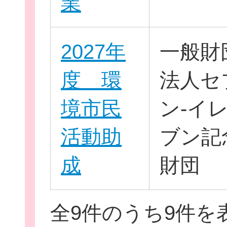
業
2027年
一般財
度 環
法人セ
境市民
ン-イ
活動助
ブン記
成
財団
全9件のうち9件を