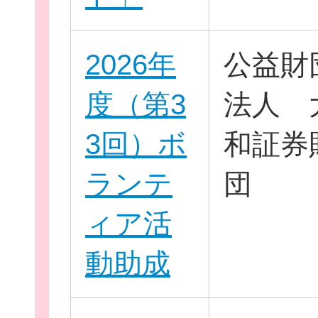
2026年
公益財
度（第3
法人 
3回）ボ
和証券
このサイトについて
ランテ
団
サイトマップ
ィア活
動助成