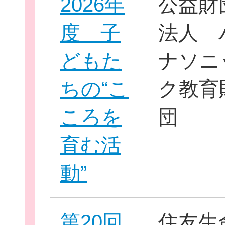
2026年
公益財
度 子
法人 
どもた
ナソニ
ちの“こ
ク教育
団
ころを
団
ボランティア
育む活
企業・
動”
ログイ
第20回
住友生