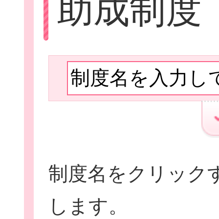
助成制度
Let'sボラン
子ども向けボラ
制度名をクリック
ボランティアを
します。