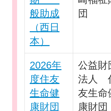
般助成
団
お役立ち情報
（西日
本）
相談窓口一覧
2026年
公益財
度住友
法人 
生命健
友生命
康財団
康財団