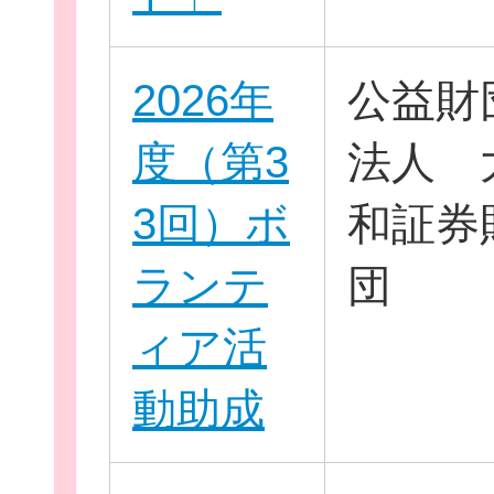
2026年
公益財
度（第3
法人 
3回）ボ
和証券
このサイトについて
ランテ
団
サイトマップ
ィア活
動助成