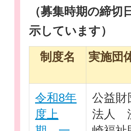
（募集時期の締切
示しています）
イベント・講座
制度名
実施団
助成情報を探す
令和8年
公益財
度上
法人 
団体を探す
期 一
崎福祉