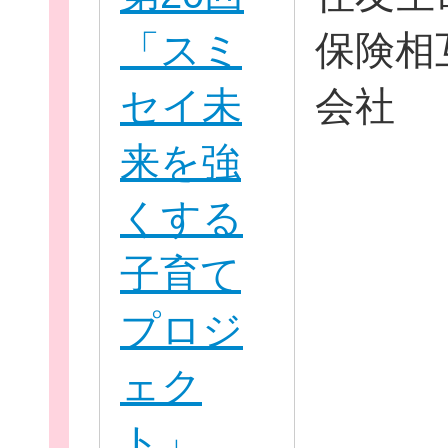
「スミ
保険相
セイ未
会社
来を強
くする
子育て
無料新規
プロジ
ェク
ト」