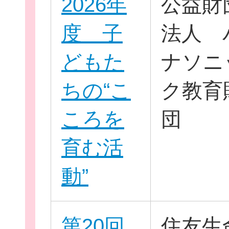
2026年
公益財
度 子
法人 
どもた
ナソニ
ちの“こ
ク教育
団
ころを
団
ボランティア
育む活
企業・
動”
ログイ
第20回
住友生