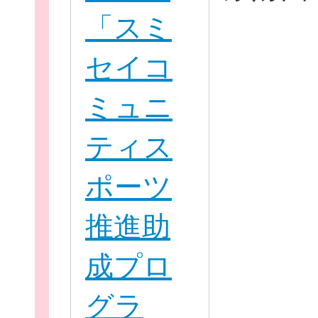
「スミ
セイコ
ミュニ
個
ティス
ポーツ
ログイ
推進助
成プロ
グラ