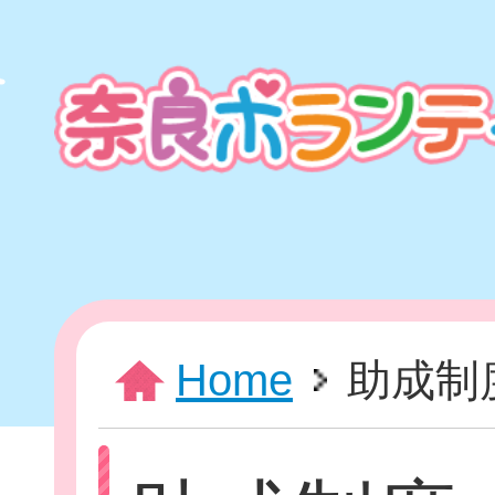
本
文
ま
で
ス
キ
ッ
プ
HOME
Home
助成制
新着情報