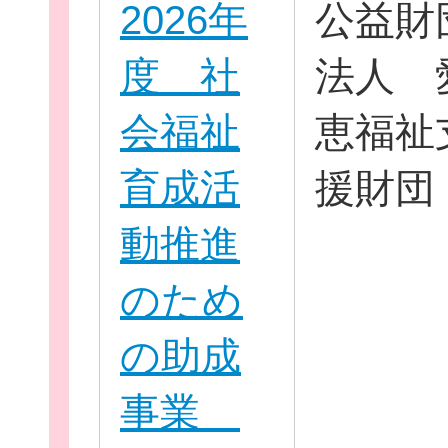
2026年
公益財
度 社
法人 
会福祉
恵福祉
育成活
援財団
動推進
のため
の助成
事業