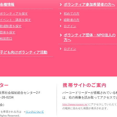
各種情報
ボランティア参加希望者の方へ
ボランティアを探す
初めての方
イベント・講座を探す
経験者の方
助成制度を探す
ログイン
団体を探す
ボランティア団体・NPO法人の
相談窓口
方へ
ログイン
子ども向けボランティア活動
 奈良県社会福祉総合センター2Ｆ
バーコードリーダーが搭載されている
-26-0234
は、右の画像を読み取ってアクセスで
会）
http://www.naravn.jp/
にアクセスしていただく
の端末に合わせた画面が表示されます。
クを希望される方は »
リンクについて
hts Reserved.