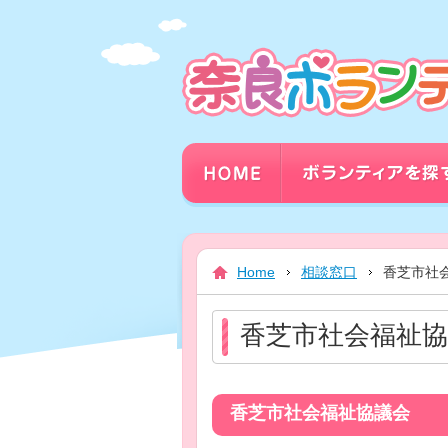
本
文
ま
で
ス
キ
ッ
プ
Home
相談窓口
香芝市社
香芝市社会福祉協
香芝市社会福祉協議会