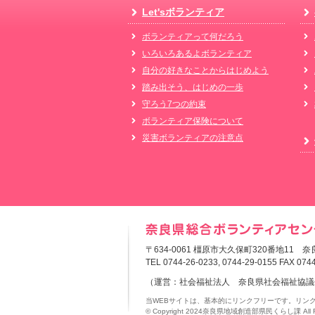
Let'sボランティア
ボランティアって何だろう
いろいろあるよボランティア
自分の好きなことからはじめよう
踏み出そう、はじめの一歩
守ろう7つの約束
ボランティア保険について
災害ボランティアの注意点
〒634-0061 橿原市大久保町320番地11
TEL 0744-26-0233, 0744-29-0155
FAX 0744
（運営：社会福祉法人 奈良県社会福祉協議
当WEBサイトは、基本的にリンクフリーです。リン
© Copyright 2024奈良県地域創造部県民くらし課 All Rig