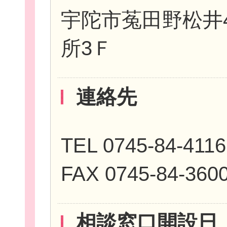
宇陀市菟田野松井4
所3Ｆ
イベント・講座
連絡先
助成情報を探す
TEL 0745-84-4116
FAX 0745-84-360
団体を探す
相談窓口開設日