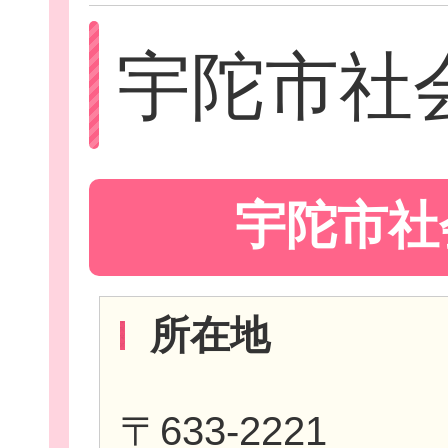
宇陀市社
Let'sボラン
宇陀市社
子ども向けボラ
所在地
ボランティアを
〒633-2221