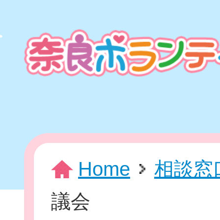
本
文
ま
で
ス
キ
ッ
プ
HOME
Home
相談窓
議会
新着情報