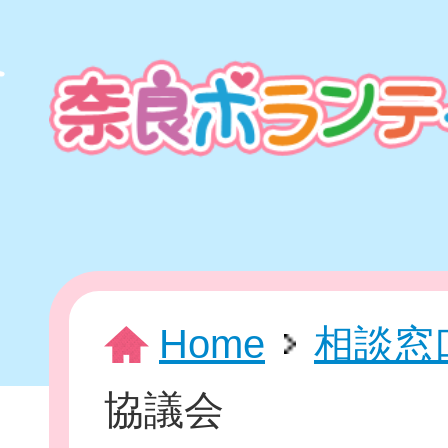
本
文
ま
で
ス
キ
ッ
プ
HOME
Home
相談窓
協議会
新着情報