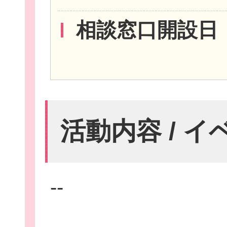
相談窓口開設日
お役立ち情報
活動内容 / 
相談窓口一覧
--