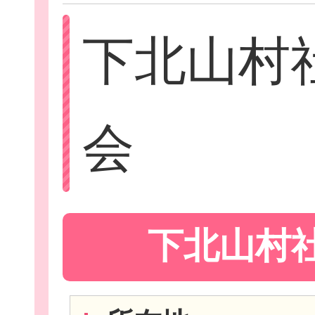
下北山村
Let'sボラン
会
子ども向けボラ
下北山村
ボランティアを