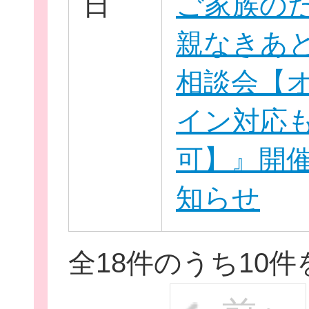
日
ご家族の
親なきあ
相談会【
イン対応
可】』開
知らせ
全18件のうち10件