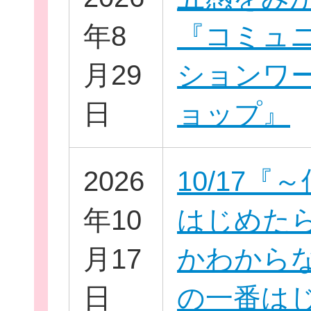
年8
『コミュ
月29
ションワ
日
ョップ』
団
ボランティア
2026
10/17『
企業・
年10
はじめた
月17
かわから
日
の一番は
ログイ