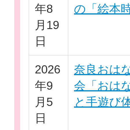
年8
の「絵本
月19
イベント・講座
日
2026
奈良おは
助成情報を探す
年9
会「おは
月5
と手遊び
団体を探す
日