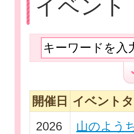
イベント
Let'sボラン
子ども向けボラ
開催日
イベントタ
ボランティアを
2026
山のよう