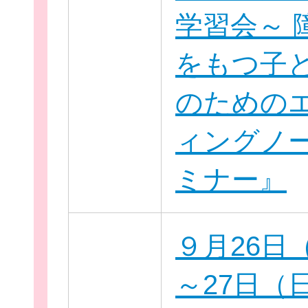
学習会～ 
をもつ子
のための
ィングノ
ミナー』
無料新規
９月26日
～27日（