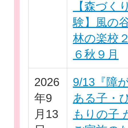
【森づく
験】風の
林の楽校
６秋９月
このサイトについて
2026
9/13『障
サイトマップ
年9
ある子・
月13
もりの子 