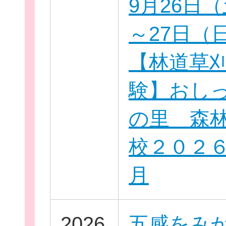
9月26日
～27日（
【林道草
新規登
験】おし
の里 森
校２０２
月
2026
五感をみ