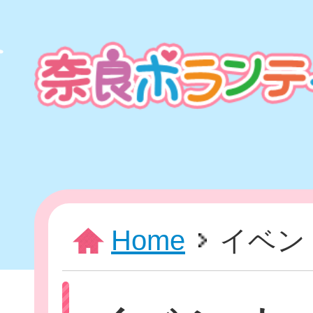
本
文
ま
で
ス
キ
ッ
プ
HOME
Home
イベン
新着情報