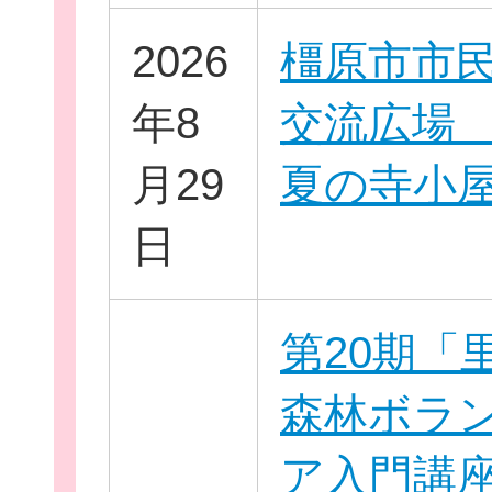
2026
橿原市市
お役立ち情報
年8
交流広場 2
月29
夏の寺小
日
相談窓口一覧
第20期「
森林ボラ
ア入門講座 