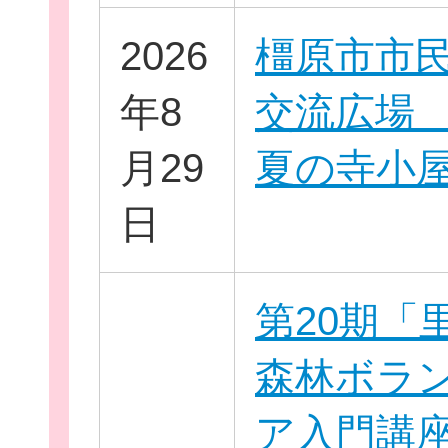
2026
橿原市市
お役立ち情報
年8
交流広場 2
月29
夏の寺小
日
相談窓口一覧
第20期「
森林ボラ
ア入門講座 