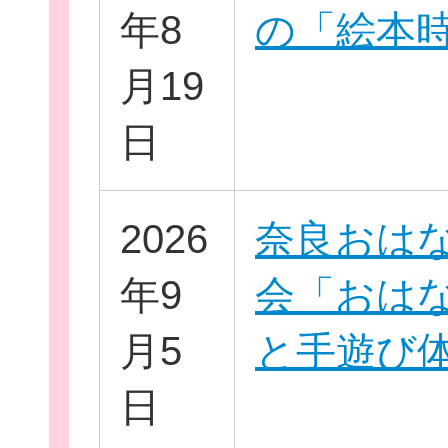
年8
の「絵本
月19
イベント・講座
日
2026
奈良おは
助成情報を探す
年9
会「おは
月5
と手遊び
団体を探す
日