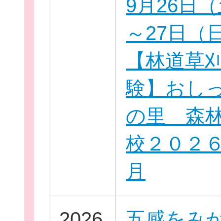
9月26日
～27日（
【林道草
新規登
験】おし
の里 森
校２０２
月
2026
五感をみ