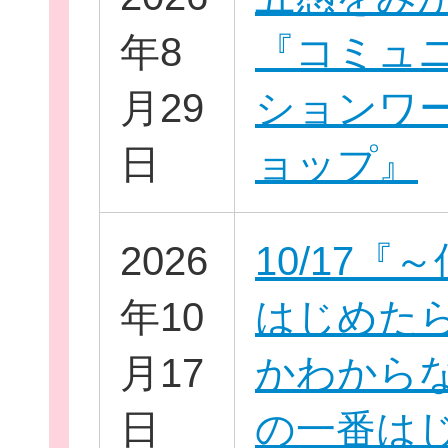
年8
『コミュ
月29
ションワ
日
ョップ』
団
ボランティア
2026
10/17『
企業・
年10
はじめた
月17
かわから
日
の一番は
ログイ