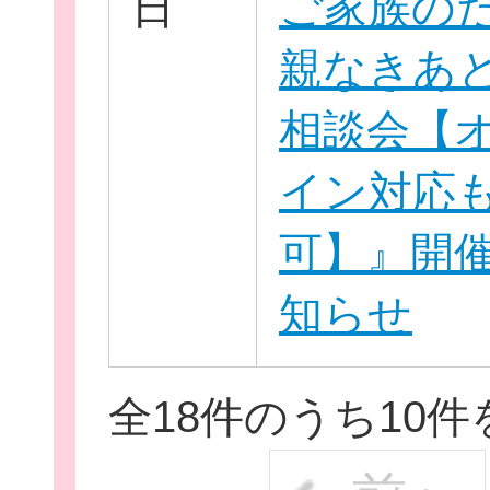
日
ご家族の
親なきあ
相談会【
イン対応
可】』開
知らせ
全18件のうち10件