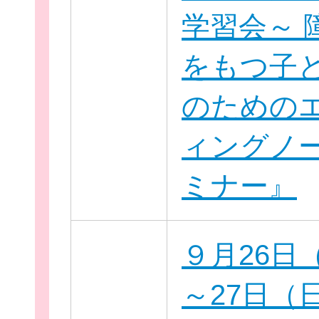
学習会～ 
をもつ子
のための
ィングノ
ミナー』
無料新規
９月26日
～27日（