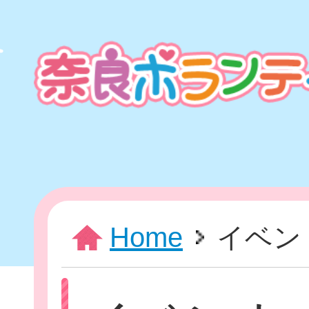
本
文
ま
で
ス
キ
ッ
プ
HOME
Home
イベン
新着情報