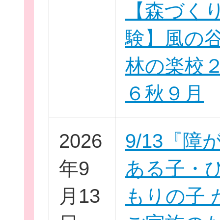
【森づく
験】風の
林の楽校
６秋９月
このサイトについて
2026
9/13『障
サイトマップ
年9
ある子・
月13
もりの子 