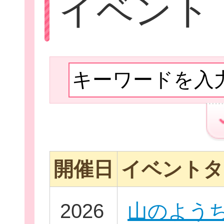
イベント
Let'sボラン
子ども向けボラ
開催日
イベントタ
ボランティアを
2026
山のよう