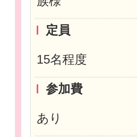
族様
定員
15名程度
参加費
あり