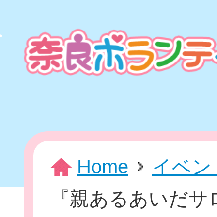
本
文
ま
で
ス
キ
ッ
プ
HOME
Home
イベン
『親あるあいだサ
新着情報