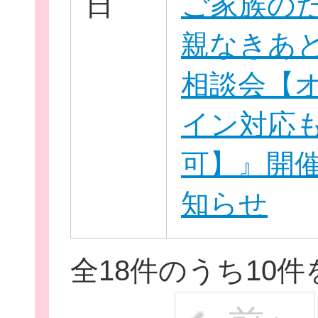
日
ご家族の
親なきあ
相談会【
イン対応
可】』開
知らせ
全18件のうち10件