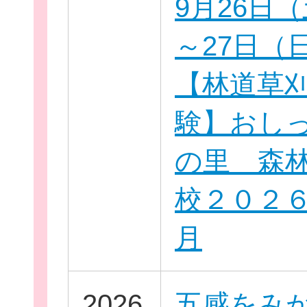
9月26日
～27日（
【林道草
新規登
験】おし
の里 森
校２０２
月
2026
五感をみ