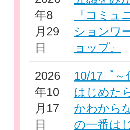
年8
『コミュ
月29
ションワ
日
ョップ』
団
ボランティア
2026
10/17『
企業・
年10
はじめた
月17
かわから
日
の一番は
ログイ