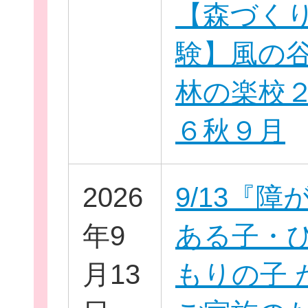
【森づく
験】風の
林の楽校
６秋９月
このサイトについて
2026
9/13『障
サイトマップ
年9
ある子・
月13
もりの子 