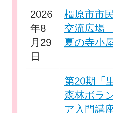
2026
橿原市市
お役立ち情報
年8
交流広場 2
月29
夏の寺小
日
相談窓口一覧
第20期「
森林ボラ
ア入門講座 