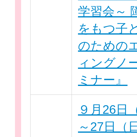
学習会～ 
をもつ子
のための
ィングノ
ミナー』
無料新規
９月26日
～27日（