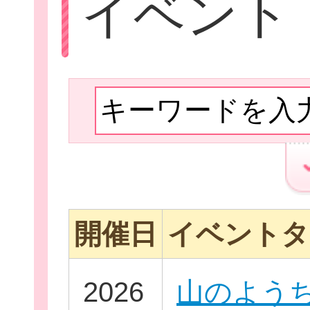
イベント
Let'sボラン
子ども向けボラ
開催日
イベントタ
ボランティアを
2026
山のよう