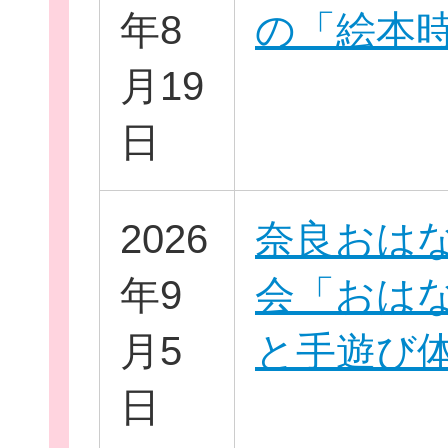
年8
の「絵本
月19
イベント・講座
日
2026
奈良おは
助成情報を探す
年9
会「おは
月5
と手遊び
団体を探す
日