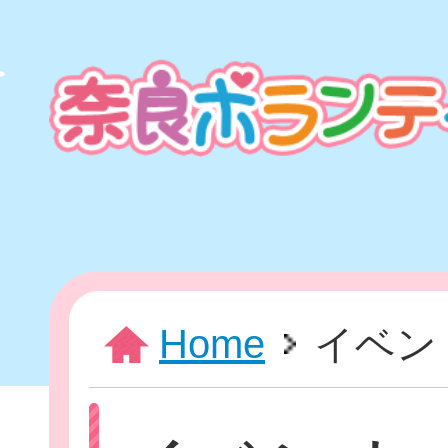
本
文
ま
で
ス
キ
ッ
プ
HOME
Home
イベン
新着情報