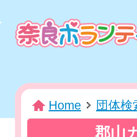
本
文
ま
で
ス
キ
ッ
プ
HOME
Home
団体検
新着情報
郡山