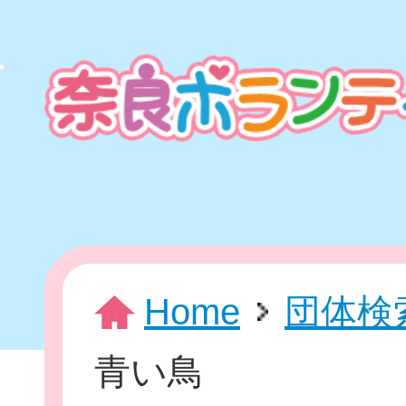
本
文
ま
で
ス
キ
ッ
プ
HOME
Home
団体検
青い鳥
新着情報