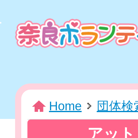
本
文
ま
で
ス
キ
ッ
プ
HOME
Home
団体検
新着情報
アット