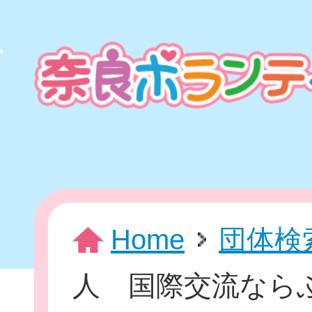
本
文
ま
で
ス
キ
ッ
プ
HOME
Home
団体検
人 国際交流なら
新着情報