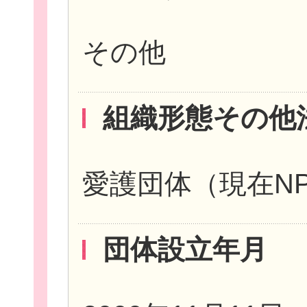
その他
お役立ち情報
組織形態その他
相談窓口一覧
愛護団体（現在N
団体設立年月