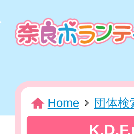
本
文
ま
で
ス
キ
ッ
プ
HOME
Home
団体検
新着情報
K.D.F.