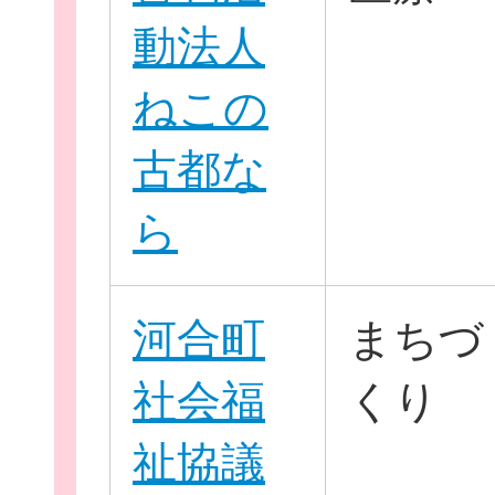
動法人
ねこの
古都な
このサイトについて
ら
サイトマップ
河合町
まちづ
社会福
くり
祉協議