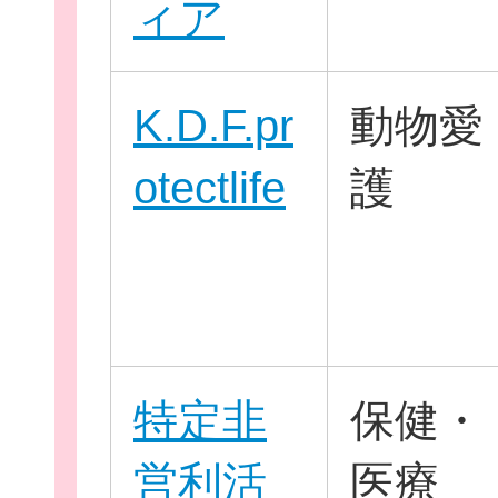
ィア
K.D.F.pr
動物愛
otectlife
護
無料新規
特定非
保健・
営利活
医療