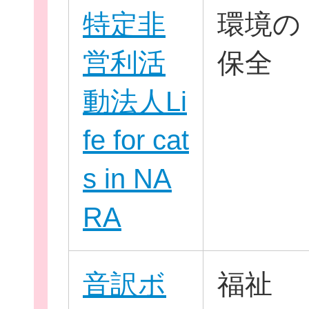
特定非
環境の
営利活
保全
お役立ち情報
動法人Li
fe for cat
相談窓口一覧
s in NA
RA
音訳ボ
福祉