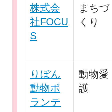
株式会
まちづ
社FOCU
くり
S
団
ボランティア
りぼん
動物愛
企業・
動物ボ
護
ランテ
ログイ