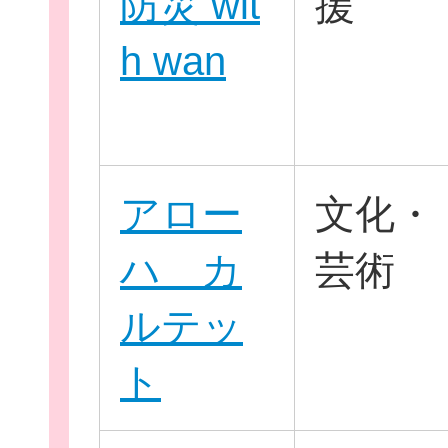
防災 wit
援
h wan
新規登
アロー
文化・
ハ カ
芸術
ルテッ
ト