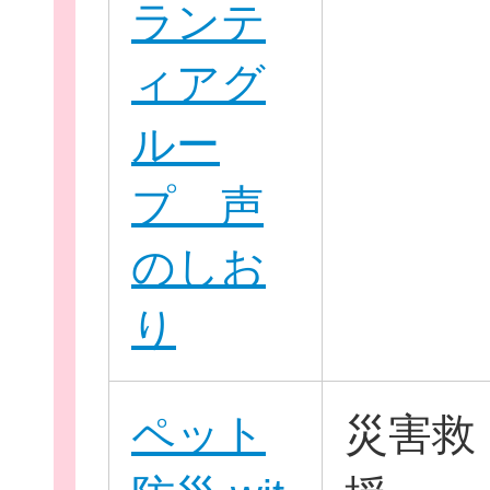
ランテ
ィアグ
ルー
個
プ 声
のしお
ログイ
り
ペット
災害救