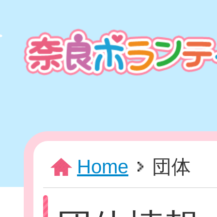
本
文
ま
で
ス
キ
ッ
プ
HOME
Home
団体
新着情報