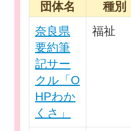
団体名
種別
奈良県
福祉
イベント・講座
要約筆
記サー
助成情報を探す
クル「O
HPわか
くさ」
団体を探す