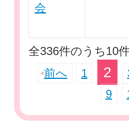
会
全336件のうち10
2
前へ
1
9