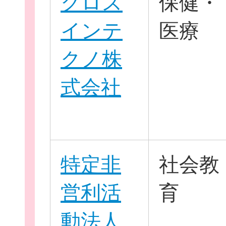
クロス
保健・
インテ
医療
クノ株
式会社
団
ボランティア
企業・
特定非
社会教
営利活
育
ログイ
動法人