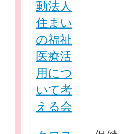
動法人
住まい
新規登
の福祉
医療活
用につ
いて考
える会