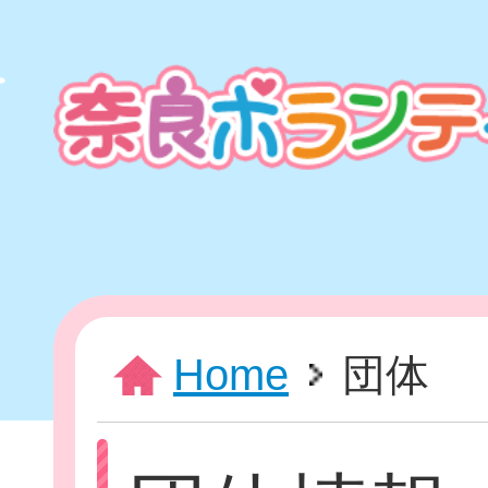
本
文
ま
で
ス
キ
ッ
プ
HOME
Home
団体
新着情報