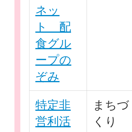
ネッ
ト 配
食グル
個
ープの
ぞみ
ログイ
特定非
まちづ
営利活
くり