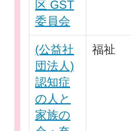
区 GST
委員会
(公益社
福祉
団法人)
認知症
の人と
家族の