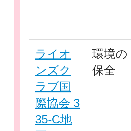
ライオ
環境の
このサイトについて
ンズク
保全
ラブ国
サイトマップ
際協会 3
35-C地