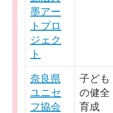
墨アー
トプロ
ジェク
ト
無料新規
奈良県
子ども
ユニセ
の健全
フ協会
育成