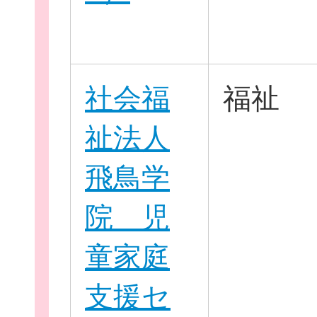
社会福
福祉
祉法人
飛鳥学
院 児
童家庭
支援セ