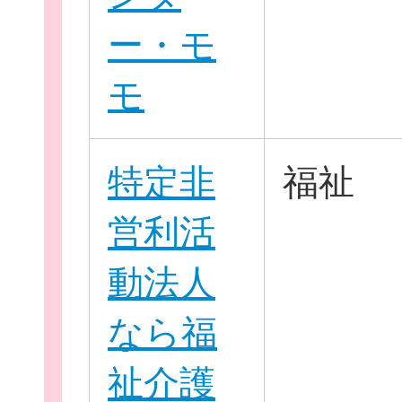
ー・モ
お役立ち情報
モ
特定非
福祉
相談窓口一覧
営利活
動法人
なら福
祉介護