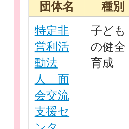
団体名
種別
特定非
子ども
イベント・講座
営利活
の健全
動法
育成
助成情報を探す
人 面
会交流
支援セ
団体を探す
ンタ